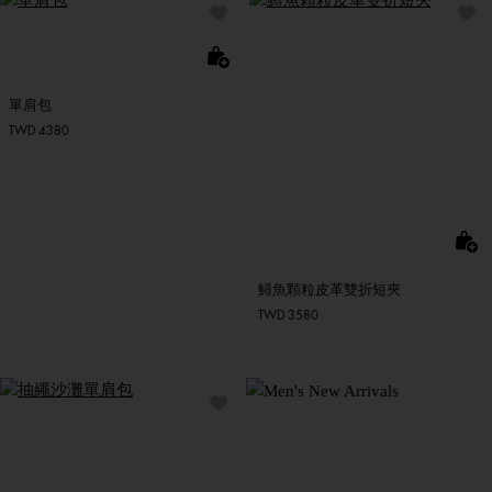
單肩包
TWD 4380
鱘魚顆粒皮革雙折短夾
TWD 3580