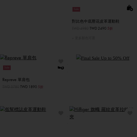
Sale
對比色中底壓花皮革運動鞋
價格扣減從
TWD 4980
至
TWD 2490
5折
更多顏色可選
立即選購
Sale
Repreve 單肩包
價格扣減從
TWD 3780
至
TWD 1890
5折