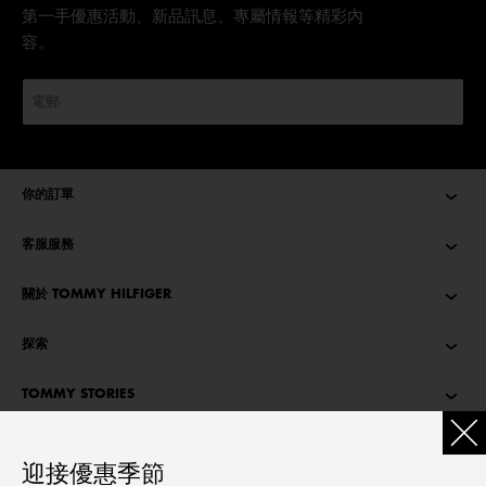
第一手優惠活動、新品訊息、專屬情報等精彩內
容。
你的訂單
客服服務
關於 TOMMY HILFIGER
探索
TOMMY STORIES
語言
迎接優惠季節
繁體中文