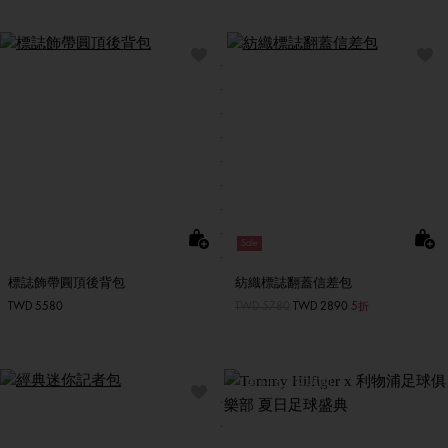
Sale
標誌飾帶圓頂後背包
紡織標誌翻蓋信差包
TWD 5580
價格扣減從
TWD 5780
至
TWD 2890
5折
Tommy Hilfiger x 利物浦足
球俱樂部
夏日足球盛典