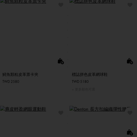
鱘魚顆粒皮革票卡夾
標誌拼色皮革網球鞋
TWD 2580
TWD 5180
更多顏色可選