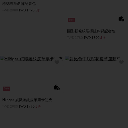
標誌布章斜背記者包
價格扣減從
TWD 2980
至
TWD 1490
5折
Sale
圓形顆粒紋理標誌斜背記者包
價格扣減從
TWD 3780
至
TWD 1890
5折
Sale
Hilfiger 旗幟羅紋皮革票卡短夾
價格扣減從
TWD 2980
至
TWD 1490
5折