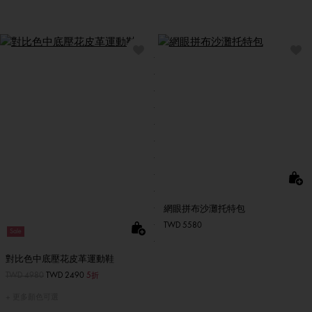
網眼拼布沙灘托特包
TWD 5580
Sale
對比色中底壓花皮革運動鞋
價格扣減從
TWD 4980
至
TWD 2490
5折
更多顏色可選