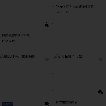
Denton 長方扣編織彈性腰帶
TWD 2580
麂皮輕盈網眼運動鞋
TWD 4380
長方扣雙面皮帶
Ft. 郭富城