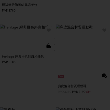
標誌飾帶飾牌斜肩記者包
TWD 3780
Heritage 經典拼色斜肩相機包
TWD 5180
Sale
麂皮混合材質運動鞋
價格扣減從
TWD 4380
至
TWD 2190
5折