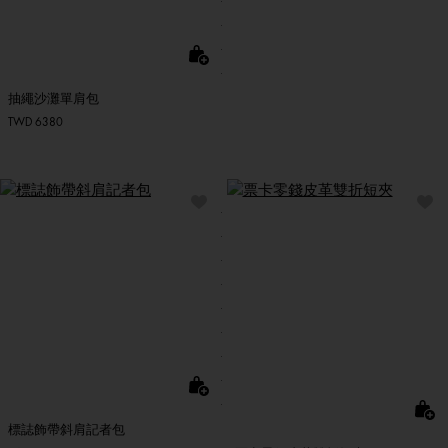
抽繩沙灘單肩包
TWD 6380
標誌飾帶斜肩記者包