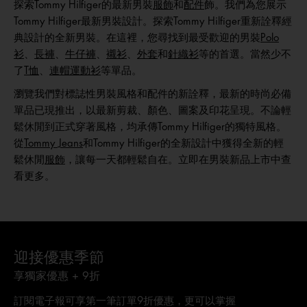
探索Tommy Hilfiger的最新男裝
服飾
和
配件
飾。我們為您展示
Tommy Hilfiger最新男裝設計。探索Tommy Hilfiger重新詮釋經
典設計的全新男裝。在這裡，您尋找到最受歡迎的男裝
Polo
衫
、
長褲
、
牛仔褲
、
襯衫
、
外套
和
針織衫
等的首選。當然少不
了
T恤
、
連帽運動衫
等單品。
瀏覽我們對標誌性男裝風格和配件的新詮釋，最新的時尚必備
單品已現推出，以最新剪裁、顏色、圖案及印花呈現。不論輕
鬆休閒到正式穿著風格，均承傳Tommy Hilfiger的獨特風格。
從
Tommy Jeans
和Tommy Hilfiger的全新設計中獲得全新的輕
鬆休閒
服飾
，讓每一天都輕鬆自在。立即在男裝新品上市中查
看更多。
迎接優惠季節
享獨家優惠 + 9折
訂閱電子報可享第一筆訂單9折優惠，更可以掌握