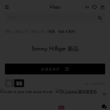
EN
男裝
新品上市
新品上市
鞋類、包款 & 配件
Tommy Hilfiger 新品
篩選及排序
42
/ 42 件商品
與郭富城共享品味生活
Sale