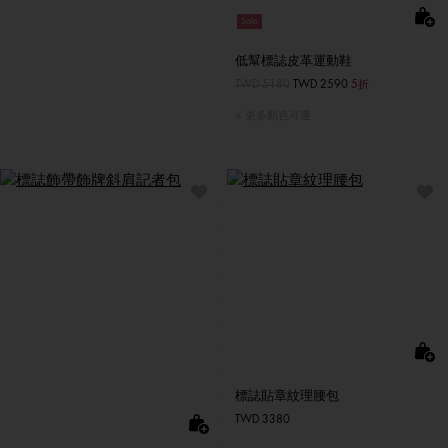
Sale
低幫標誌皮革運動鞋
價格扣減從
TWD 5180
至
TWD 2590
5折
更多顏色可選
標誌貼章紋理腰包
TWD 3380