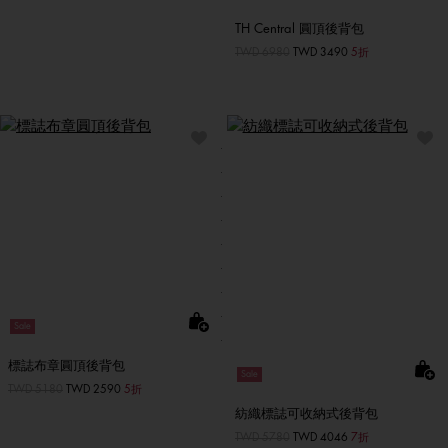
TH Central 圓頂後背包
價格扣減從
TWD 6980
至
TWD 3490
5折
Sale
標誌布章圓頂後背包
Sale
價格扣減從
TWD 5180
至
TWD 2590
5折
紡織標誌可收納式後背包
價格扣減從
TWD 5780
至
TWD 4046
7折