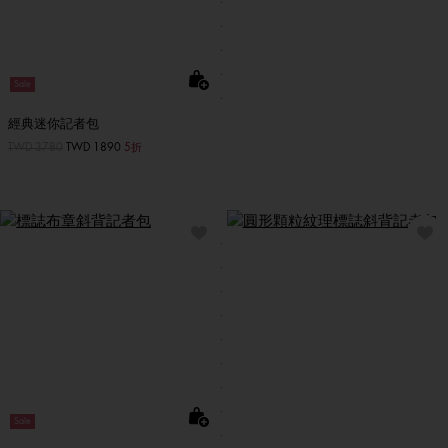
Sale
經典迷你記者包
價格扣減從
TWD 3780
至
TWD 1890
5折
Sale