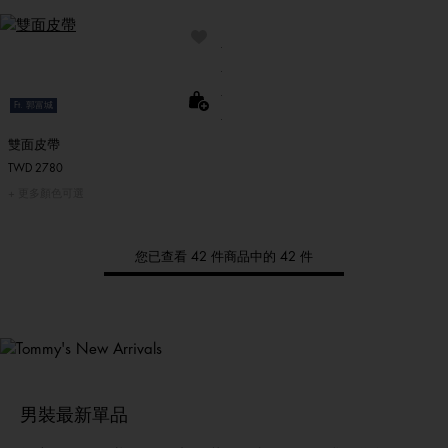
Ft. 郭富城
雙面皮帶
TWD 2780
更多顏色可選
您已查看 42 件商品中的 42 件
Tommy
新品上架
選購男裝
選購女裝
選購童裝
男裝最新單品