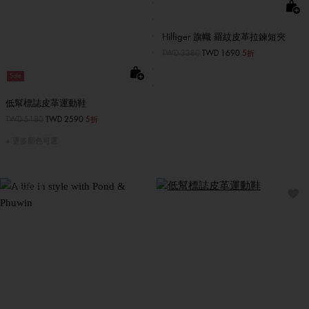
Hilfiger 旗幟 羅紋皮革拉鍊短夾
價格扣減從
TWD 3380
至
TWD 1690
5折
Sale
低幫標誌皮革運動鞋
價格扣減從
TWD 5180
至
TWD 2590
5折
更多顏色可選
煥新衣櫃
與Pond 和 Phuwin 共享生
活品味