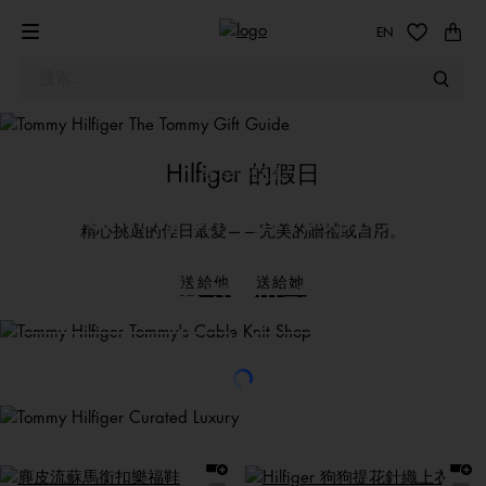
EN
Hilfiger 的假日
冬季學院風
Tommy 麻花針織系列
精心挑選的佳日最愛——完美的贈禮或自用。
完美點綴
選購男裝
選購女裝
送給他
送給她
奢華細節
選購男裝
選購女裝