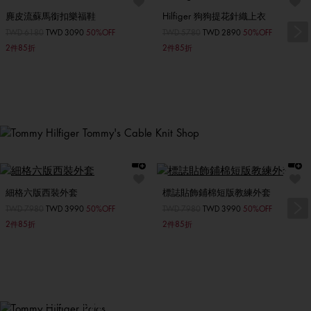
麂皮流蘇馬銜扣樂福鞋
Hilfiger 狗狗提花針織上衣
迎接寒冷天氣
價格扣減從
TWD 6180
至
TWD 3090
50%OFF
價格扣減從
TWD 5780
至
TWD 2890
50%OFF
2件85折
2件85折
旅行必備
男裝外套
女裝外套
細格六版西裝外套
標誌貼飾鋪棉短版教練外套
價格扣減從
TWD 7980
至
TWD 3990
50%OFF
價格扣減從
TWD 7980
至
TWD 3990
50%OFF
2件85折
2件85折
Polo 衫商店
TWD3000以下的禮物