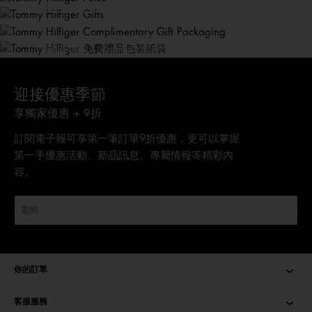
立即選購
免費禮品包裝紙袋
立即選購
數量有限，送完即止。受條款約束。
限時禮遇！於這個佳節期間免費享用禮品包裝。
選購禮物
迎接優惠季節
享獨家優惠 + 9折
訂閱電子報可享第一筆訂單9折優惠，更可以掌握
第一手優惠活動、新品訊息、專屬情報等精彩內
容。
你的訂單
客服服務